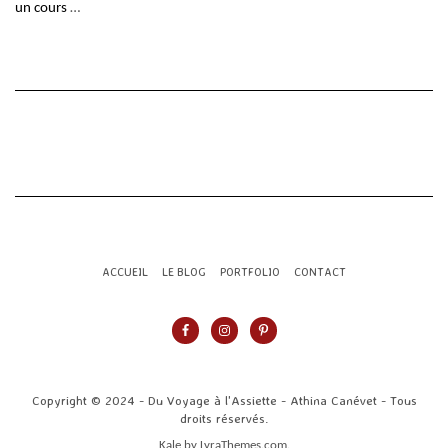
un cours
…
ACCUEIL
LE BLOG
PORTFOLIO
CONTACT
Copyright © 2024 - Du Voyage à l'Assiette - Athina Canévet - Tous
droits réservés.
Kale
by LyraThemes.com.